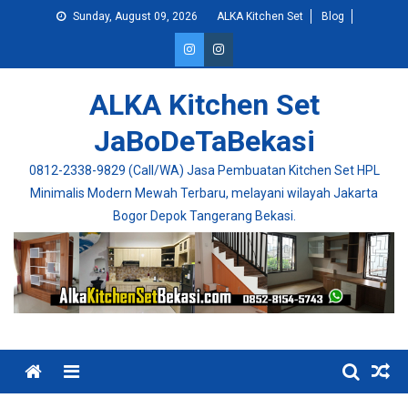
Skip
Sunday, August 09, 2026
ALKA Kitchen Set
Blog
to
content
ALKA Kitchen Set
JaBoDeTaBekasi
0812-2338-9829 (Call/WA) Jasa Pembuatan Kitchen Set HPL
Minimalis Modern Mewah Terbaru, melayani wilayah Jakarta
Bogor Depok Tangerang Bekasi.
Menu