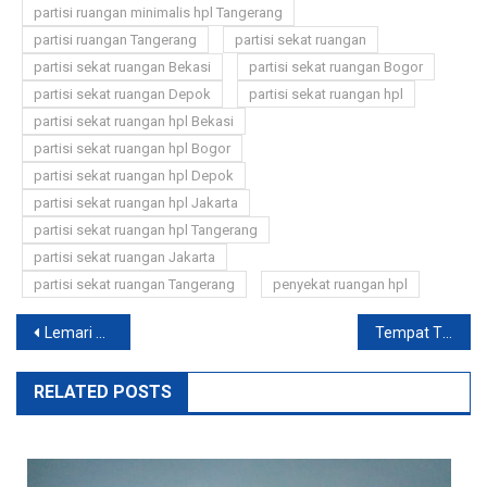
partisi ruangan minimalis hpl Tangerang
partisi ruangan Tangerang
partisi sekat ruangan
partisi sekat ruangan Bekasi
partisi sekat ruangan Bogor
partisi sekat ruangan Depok
partisi sekat ruangan hpl
partisi sekat ruangan hpl Bekasi
partisi sekat ruangan hpl Bogor
partisi sekat ruangan hpl Depok
partisi sekat ruangan hpl Jakarta
partisi sekat ruangan hpl Tangerang
partisi sekat ruangan Jakarta
partisi sekat ruangan Tangerang
penyekat ruangan hpl
Post
Lemari Bawah Tangga Minimalis Terbaru
Tempat Tidur HPL Rumah Minimalis
navigation
RELATED POSTS