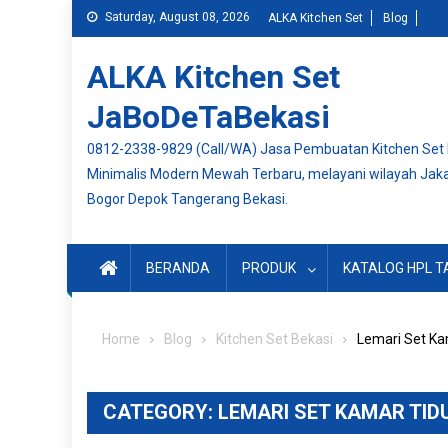
Skip
Saturday, August 08, 2026
ALKA Kitchen Set
Blog
to
content
ALKA Kitchen Set
JaBoDeTaBekasi
0812-2338-9829 (Call/WA) Jasa Pembuatan Kitchen Set
Minimalis Modern Mewah Terbaru, melayani wilayah Jak
Bogor Depok Tangerang Bekasi.
BERANDA
PRODUK
KATALOG HPL T
Home
Blog
Kitchen Set Bekasi
Lemari Set Ka
CATEGORY:
LEMARI SET KAMAR TID