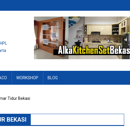
 HPL
arta
ACO
WORKSHOP
BLOG
mar Tidur Bekasi
UR BEKASI