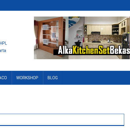
 HPL
arta
ACO
WORKSHOP
BLOG