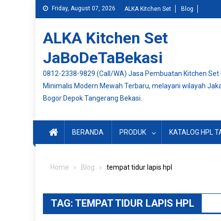
Skip
Friday, August 07, 2026
ALKA Kitchen Set
Blog
to
content
ALKA Kitchen Set
JaBoDeTaBekasi
0812-2338-9829 (Call/WA) Jasa Pembuatan Kitchen Set
Minimalis Modern Mewah Terbaru, melayani wilayah Jak
Bogor Depok Tangerang Bekasi.
BERANDA
PRODUK
KATALOG HPL T
Home
Blog
tempat tidur lapis hpl
TAG:
TEMPAT TIDUR LAPIS HPL