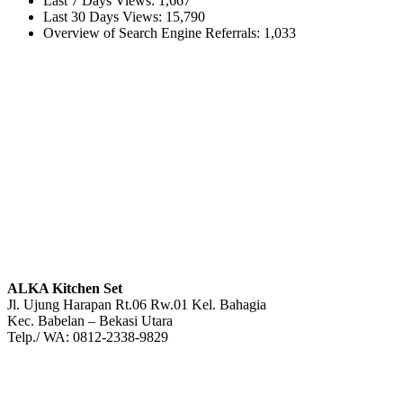
Last 7 Days Views:
1,667
Last 30 Days Views:
15,790
Overview of Search Engine Referrals:
1,033
ALKA Kitchen Set
Jl. Ujung Harapan Rt.06 Rw.01 Kel. Bahagia
Kec. Babelan – Bekasi Utara
Telp./ WA: 0812-2338-9829