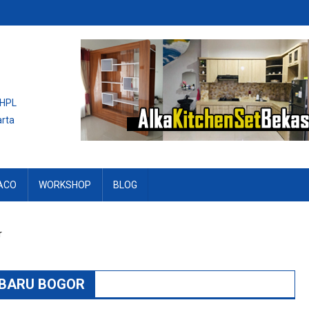
 HPL
arta
ACO
WORKSHOP
BLOG
r
RBARU BOGOR