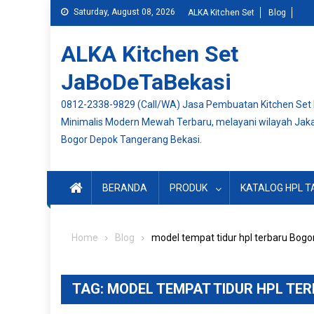
Skip
Saturday, August 08, 2026
ALKA Kitchen Set
Blog
to
content
ALKA Kitchen Set
JaBoDeTaBekasi
0812-2338-9829 (Call/WA) Jasa Pembuatan Kitchen Set
Minimalis Modern Mewah Terbaru, melayani wilayah Jak
Bogor Depok Tangerang Bekasi.
BERANDA
PRODUK
KATALOG HPL T
Home
Blog
model tempat tidur hpl terbaru Bogo
TAG:
MODEL TEMPAT TIDUR HPL TE