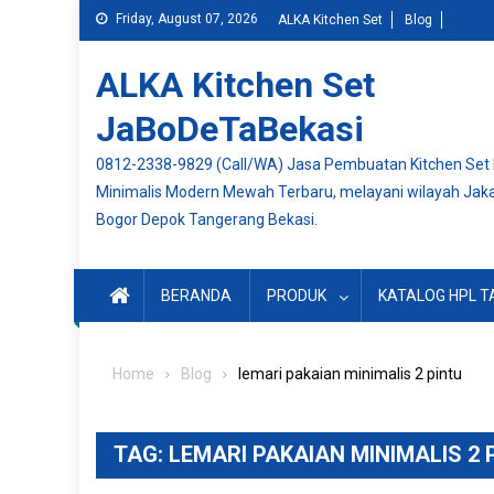
Skip
Friday, August 07, 2026
ALKA Kitchen Set
Blog
to
content
ALKA Kitchen Set
JaBoDeTaBekasi
0812-2338-9829 (Call/WA) Jasa Pembuatan Kitchen Set
Minimalis Modern Mewah Terbaru, melayani wilayah Jak
Bogor Depok Tangerang Bekasi.
BERANDA
PRODUK
KATALOG HPL T
Home
Blog
lemari pakaian minimalis 2 pintu
TAG:
LEMARI PAKAIAN MINIMALIS 2 