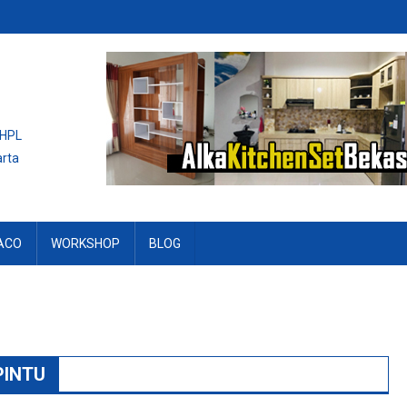
 HPL
arta
ACO
WORKSHOP
BLOG
PINTU