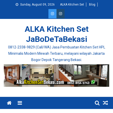
Skip
Sunday, August 09, 2026
ALKA Kitchen Set
Blog
to
content
ALKA Kitchen Set
JaBoDeTaBekasi
0812-2338-9829 (Call/WA) Jasa Pembuatan Kitchen Set HPL
Minimalis Modern Mewah Terbaru, melayani wilayah Jakarta
Bogor Depok Tangerang Bekasi.
Menu