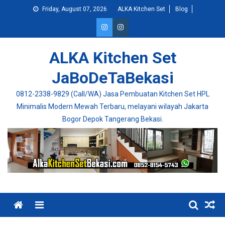
Skip
Friday, August 07, 2026
ALKA Kitchen Set
Blog
to
content
ALKA Kitchen Set
JaBoDeTaBekasi
0812-2338-9829 (Call/WA) Jasa Pembuatan Kitchen Set HPL
Minimalis Modern Mewah Terbaru, melayani wilayah Jakarta
Bogor Depok Tangerang Bekasi.
Menu