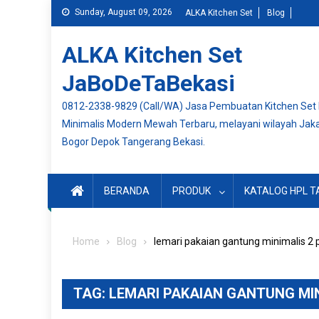
Skip
Sunday, August 09, 2026
ALKA Kitchen Set
Blog
to
content
ALKA Kitchen Set
JaBoDeTaBekasi
0812-2338-9829 (Call/WA) Jasa Pembuatan Kitchen Set
Minimalis Modern Mewah Terbaru, melayani wilayah Jak
Bogor Depok Tangerang Bekasi.
BERANDA
PRODUK
KATALOG HPL T
Home
Blog
lemari pakaian gantung minimalis 2 
TAG:
LEMARI PAKAIAN GANTUNG MIN