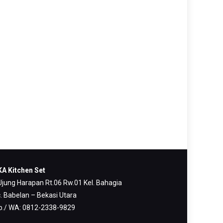
A Kitchen Set
 Ujung Harapan Rt.06 Rw.01 Kel. Bahagia
. Babelan – Bekasi Utara
p./ WA: 0812-2338-9829