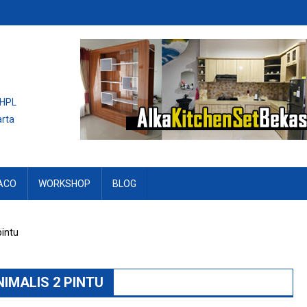
 HPL
arta
ACO
WORKSHOP
BLOG
pintu
IMALIS 2 PINTU