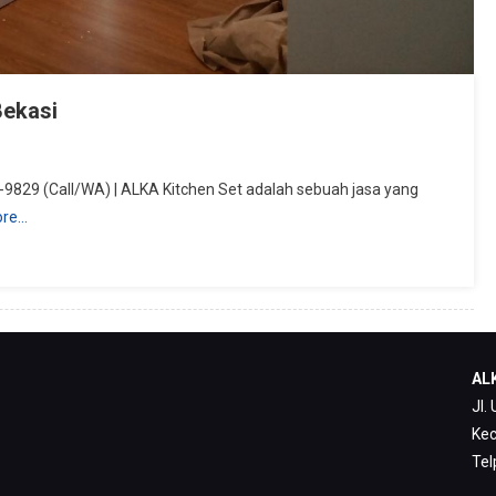
Bekasi
9829 (Call/WA) | ALKA Kitchen Set adalah sebuah jasa yang
ore…
ALK
Jl.
Kec
Tel