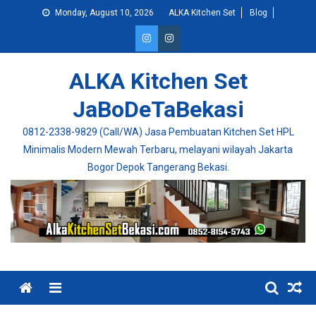
Skip
Monday, August 10, 2026
ALKA Kitchen Set
Blog
to
content
ALKA Kitchen Set
JaBoDeTaBekasi
0812-2338-9829 (Call/WA) Jasa Pembuatan Kitchen Set HPL
Minimalis Modern Mewah Terbaru, melayani wilayah Jakarta
Bogor Depok Tangerang Bekasi.
Menu