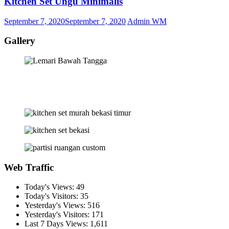
Kitchen Set Ungu Minimalis
September 7, 2020
September 7, 2020
Admin WM
Gallery
Web Traffic
Today's Views:
49
Today's Visitors:
35
Yesterday's Views:
516
Yesterday's Visitors:
171
Last 7 Days Views:
1,611