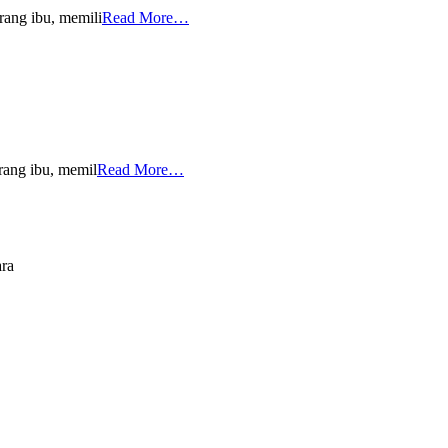
rang ibu, memili
Read More…
rang ibu, memil
Read More…
ara