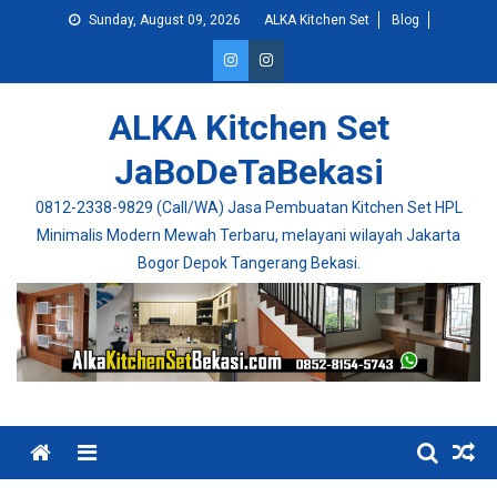
Skip
Sunday, August 09, 2026
ALKA Kitchen Set
Blog
to
content
ALKA Kitchen Set
JaBoDeTaBekasi
0812-2338-9829 (Call/WA) Jasa Pembuatan Kitchen Set HPL
Minimalis Modern Mewah Terbaru, melayani wilayah Jakarta
Bogor Depok Tangerang Bekasi.
Menu