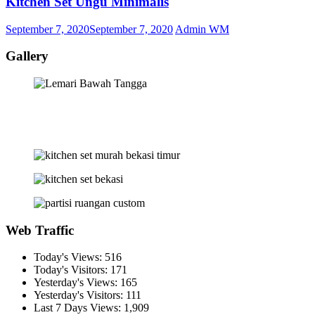
Kitchen Set Ungu Minimalis
September 7, 2020
September 7, 2020
Admin WM
Gallery
Web Traffic
Today's Views:
516
Today's Visitors:
171
Yesterday's Views:
165
Yesterday's Visitors:
111
Last 7 Days Views:
1,909