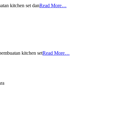
tan kitchen set dan
Read More…
embuatan kitchen set
Read More…
ara