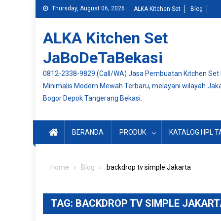
Skip
Thursday, August 06, 2026
ALKA Kitchen Set
Blog
to
content
ALKA Kitchen Set
JaBoDeTaBekasi
0812-2338-9829 (Call/WA) Jasa Pembuatan Kitchen Set
Minimalis Modern Mewah Terbaru, melayani wilayah Jak
Bogor Depok Tangerang Bekasi.
BERANDA
PRODUK
KATALOG HPL T
Home
Blog
backdrop tv simple Jakarta
TAG:
BACKDROP TV SIMPLE JAKART