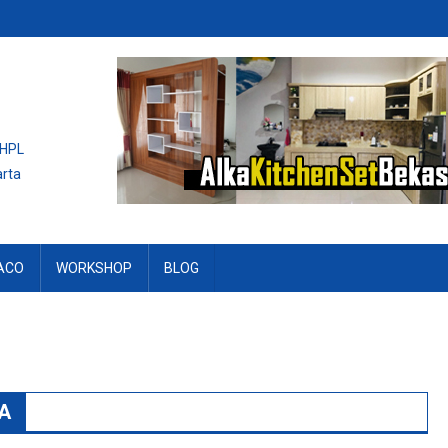
 HPL
arta
ACO
WORKSHOP
BLOG
A