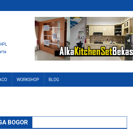
 HPL
arta
ACO
WORKSHOP
BLOG
GA BOGOR