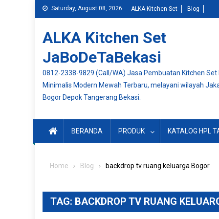
Skip
Saturday, August 08, 2026
ALKA Kitchen Set
Blog
to
content
ALKA Kitchen Set
JaBoDeTaBekasi
0812-2338-9829 (Call/WA) Jasa Pembuatan Kitchen Set
Minimalis Modern Mewah Terbaru, melayani wilayah Jak
Bogor Depok Tangerang Bekasi.
BERANDA
PRODUK
KATALOG HPL T
Home
Blog
backdrop tv ruang keluarga Bogor
TAG:
BACKDROP TV RUANG KELUAR