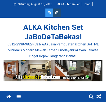
Skip
Saturday, August 08, 2026
ALKA Kitchen Set
Blog
to
content
ALKA Kitchen Set
JaBoDeTaBekasi
0812-2338-9829 (Call/WA) Jasa Pembuatan Kitchen Set HPL
Minimalis Modern Mewah Terbaru, melayani wilayah Jakarta
Bogor Depok Tangerang Bekasi.
Menu