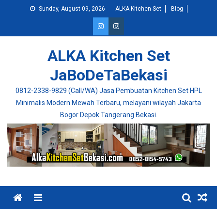
Skip
Sunday, August 09, 2026
ALKA Kitchen Set
Blog
to
content
ALKA Kitchen Set
JaBoDeTaBekasi
0812-2338-9829 (Call/WA) Jasa Pembuatan Kitchen Set HPL
Minimalis Modern Mewah Terbaru, melayani wilayah Jakarta
Bogor Depok Tangerang Bekasi.
Menu